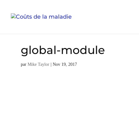
Skip
to
content
global-module
par
Mike Taylor
|
Nov 19, 2017