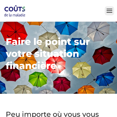
Skip
to
content
Faire le point sur
votre situation
financière
Peu importe où vous vous